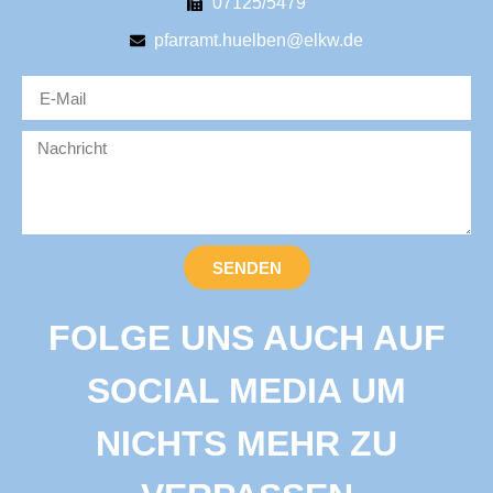
07125/5479
pfarramt.huelben@elkw.de
SENDEN
FOLGE UNS AUCH AUF
SOCIAL MEDIA UM
NICHTS MEHR ZU