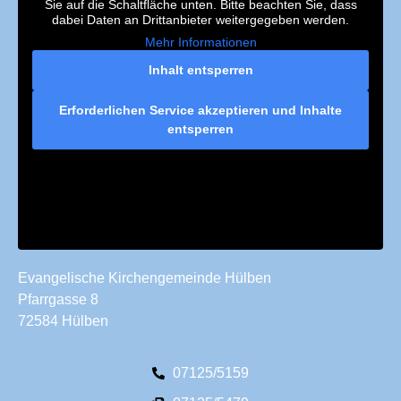
Sie auf die Schaltfläche unten. Bitte beachten Sie, dass
dabei Daten an Drittanbieter weitergegeben werden.
Mehr Informationen
Inhalt entsperren
Erforderlichen Service akzeptieren und Inhalte
entsperren
Evangelische Kirchengemeinde Hülben
Pfarrgasse 8
72584 Hülben
07125/5159